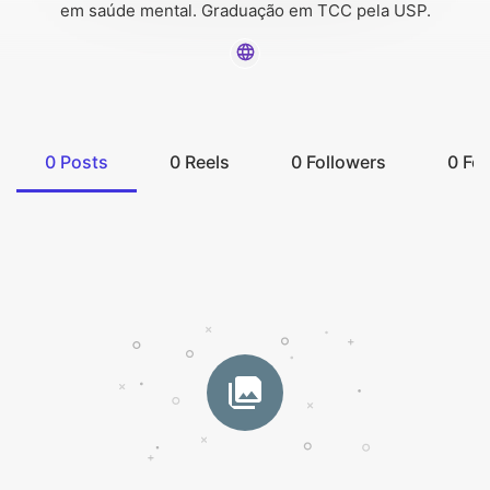
em saúde mental. Graduação em TCC pela USP.
0
Posts
0
Reels
0
Followers
0
Fol