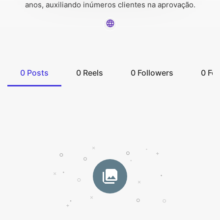
anos, auxiliando inúmeros clientes na aprovação.
0
Posts
0
Reels
0
Followers
0
Fol